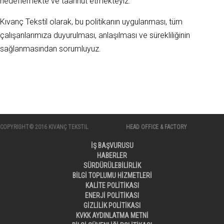
hedeflemekte ve taahhüt etmekteyiz.
Kıvanç Tekstil olarak, bu politikanın uygulanması, tüm
çalışanlarımıza duyurulması, anlaşılması ve sürekliliğinin
sağlanmasından sorumluyuz.
COPYRIGHT© 2016 KIVANÇ TEKSTIL
HEAD OFFICE & FACTORY
İŞ BAŞVURUSU
HABERLER
SÜRDÜRÜLEBİLİRLİK
BİLGİ TOPLUMU HİZMETLERİ
KALİTE POLİTİKASI
ENERJİ POLİTİKASI
GİZLİLİK POLİTİKASI
KVKK AYDINLATMA METNİ